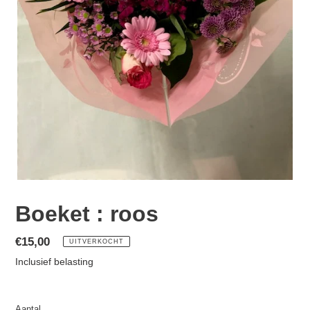
Boeket : roos
Normale
€15,00
UITVERKOCHT
prijs
Inclusief belasting
Aantal