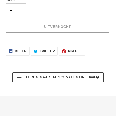
UITVERKOCHT
Product
toegevoegen
DELEN
TWITTEREN
PINNEN
aan
DELEN
TWITTER
PIN HET
OP
OP
OP
uw
FACEBOOK
TWITTER
PINTEREST
winkelwagen
TERUG NAAR HAPPY VALENTINE ❤️❤️❤️